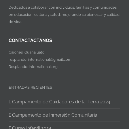
y no deja de ser una grata experiencia
un riesgo que vale la pena correr.
Dedicados a colaborar con individuos, familias y comunidades
año con año, aprendiendo junto a los
en educación, cultura y salud, mejorando su bienestar y calidad
niños. Agradezco a todos los que han
Vladimir
Colombia
de vida.
hecho que este proyecto sea lo que es
hoy en día y me siento tan afortunada
CONTACTÁCTANOS
de ser parte de él.
Cajones, Guanajuato
Ciencia con amor es Resplandor.
resplandorinternational@gmail.com
ResplandorInternational.org
Consuelo Aguayo
México
ENTRADAS RECIENTES
Campamento de Cuidadores de la Tierra 2024
Campamento de Inmersión Comunitaria
Curso Infantil 2024